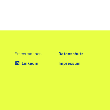
Navigation
#meermachen
Datenschutz
überspringen
Linkedin
Impressum