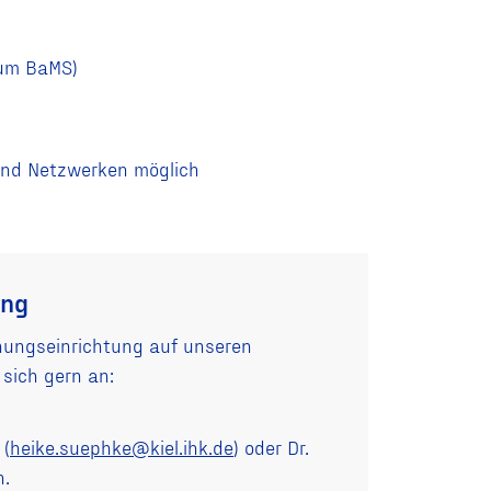
aum BaMS)
 und Netzwerken möglich
ung
chungseinrichtung auf unseren
sich gern an:
 (
heike.suephke@kiel.ihk.de
) oder Dr.
n.