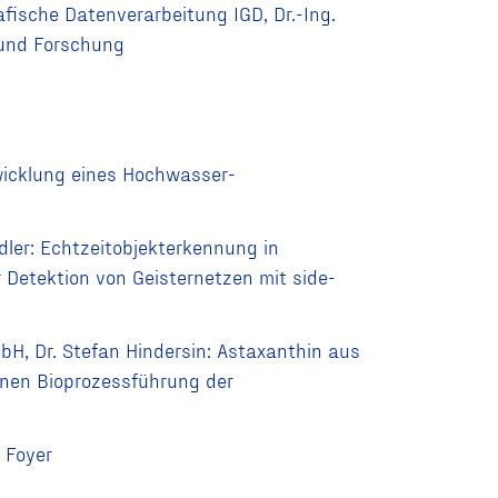
afische Datenverarbeitung IGD, Dr.-Ing.
e und Forschung
twicklung eines Hochwasser-
ler: Echtzeitobjekterkennung in
 Detektion von Geisternetzen mit side-
H, Dr. Stefan Hindersin: Astaxanthin aus
rnen Bioprozessführung der
 Foyer